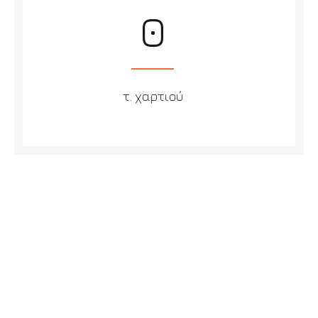
0
τ. χαρτιού