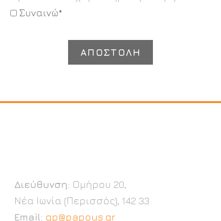
Συναινώ*
Διεύθυνση:
Ομήρου 20,
Νέα Ιωνία (Περισσός), 142 33
Email:
gp@papous.gr