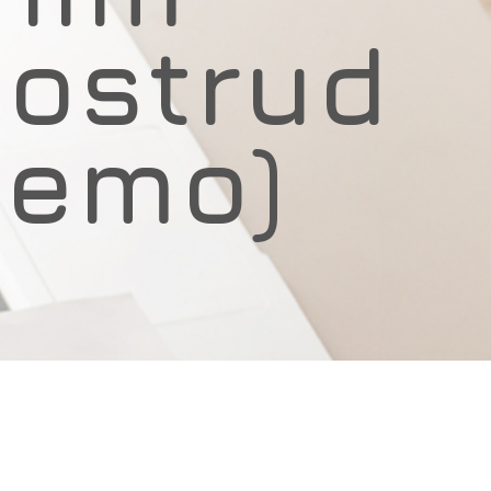
nostrud
Demo)