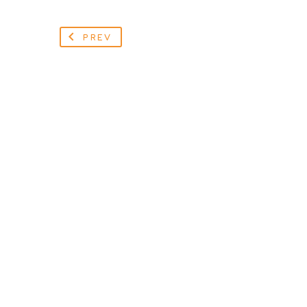
PREV
Στείλτε μας μήνυ
σας απαντήσουμε