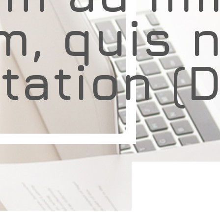
m, quis 
itation (