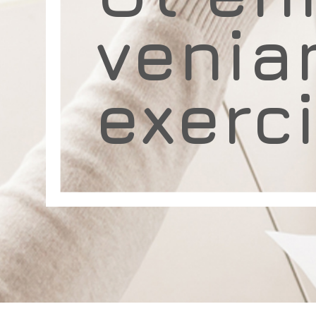
venia
exerc