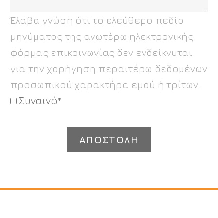
Έλαβα γνώση ότι το ελεύθερο πεδίο
μηνύματος της ανωτέρω ηλεκτρονικής
φόρμας επικοινωνίας δεν ενδείκνυται
για την χορήγηση περαιτέρω δεδομένων
προσωπικού χαρακτήρα εμού ή τρίτων.
Συναινώ*