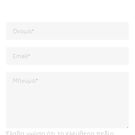
Έλαβα γνώση ότι το ελεύθερο πεδίο