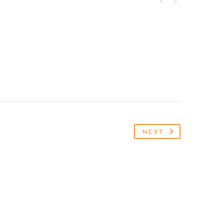


NEXT