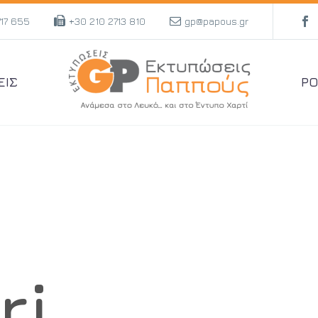
717 655
+30 210 2713 810
gp@papous.gr
ΕΙΣ
PO
ri