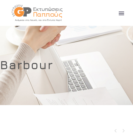
Barbour

